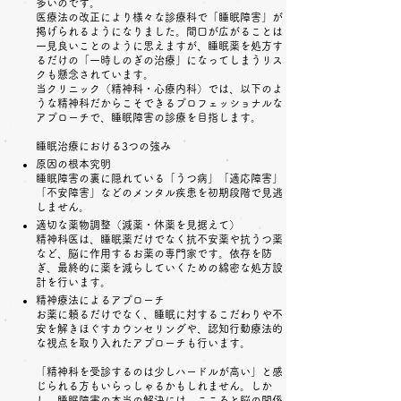
多いのです。
医療法の改正により様々な診療科で「睡眠障害」が
掲げられるようになりました。間口が広がることは
一見良いことのように思えますが、睡眠薬を処方す
るだけの「一時しのぎの治療」になってしまうリス
クも懸念されています。
当クリニック（精神科・心療内科）では、以下のよ
うな精神科だからこそできるプロフェッショナルな
アプローチで、睡眠障害の診療を目指します。
睡眠治療における3つの強み
原因の根本究明
睡眠障害の裏に隠れている「うつ病」「適応障害」
「不安障害」などのメンタル疾患を初期段階で見逃
しません。
適切な薬物調整（減薬・休薬を見据えて）
精神科医は、睡眠薬だけでなく抗不安薬や抗うつ薬
など、脳に作用するお薬の専門家です。依存を防
ぎ、最終的に薬を減らしていくための綿密な処方設
計を行います。
精神療法によるアプローチ
お薬に頼るだけでなく、睡眠に対するこだわりや不
安を解きほぐすカウンセリングや、認知行動療法的
な視点を取り入れたアプローチも行います。
「精神科を受診するのは少しハードルが高い」と感
じられる方もいらっしゃるかもしれません。しか
し、睡眠障害の本当の解決には、こころと脳の関係