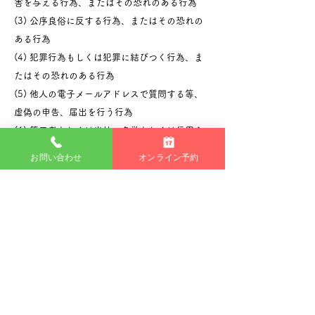
害を与える行為、またはその恐れのある行為
(3) 公序良俗に反する行為、またはその恐れの
ある行為
(4) 犯罪行為もしくは犯罪に結びつく行為、ま
たはその恐れのある行為
(5) 他人の電子メールアドレスで質問する等、
虚偽の申告、届出を行う行為
(6) 第三者もしくは当社の名誉もしくは信用を
毀損する行為
お問い合わせ
オンライン予約
(7) コンピュータウィルス等有害なプログラム
を使用もしくは提供する行為、またはその恐れ
のある行為
(8) その他、法律、法令もしくは条例に違反す
る行為、またはその恐れのある行為
(9) その他、当社が不適切と判断する行為
個人情報保護方針について